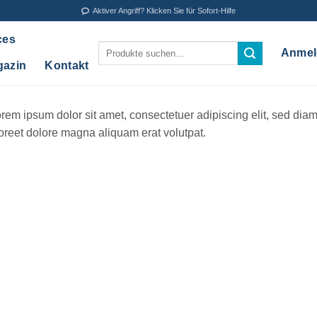
Aktiver Angriff? Klicken Sie für Sofort-Hilfe
ces
Suche
Anmel
nach:
gazin
Kontakt
rem ipsum dolor sit amet, consectetuer adipiscing elit, sed di
oreet dolore magna aliquam erat volutpat.