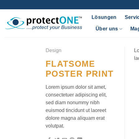
Zum
Inhalt
Lösungen
Servi
springen
Über uns
Ma
Design
Lo
la
FLATSOME
POSTER PRINT
Lorem ipsum dolor sit amet,
consectetuer adipiscing elit,
sed diam nonummy nibh
euismod tincidunt ut laoreet
dolore magna aliquam erat
volutpat.