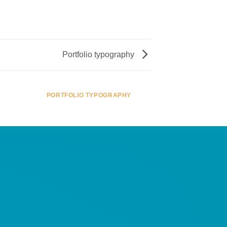
Portfolio typography
PORTFOLIO TYPOGRAPHY
MAGA