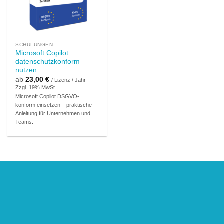
SCHULUNGEN
Microsoft Copilot
datenschutzkonform
nutzen
ab
23,00
€
/ Lizenz / Jahr
Zzgl. 19% MwSt.
Microsoft Copilot DSGVO-
konform einsetzen – praktische
Anleitung für Unternehmen und
Teams.