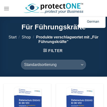
Schlagwort:
Zum
Inhalt
Für
springen
Führungskräfte
German
Für Führungskräfte
Start
/
Shop
/
Produkte verschlagwortet mit „Für
Führungskräfte“
FILTER