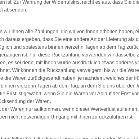
 ist. Zur Wahrung der Widerrufsfrist reicht es aus, dass Sie d
ist absenden.
wir Ihnen alle Zahlungen, die wir von Ihnen erhalten haben, ein
h daraus ergeben, dass Sie eine andere Art der Lieferung als 
üglich und spätestens binnen vierzehn Tagen ab dem Tag zurüc
ngegangen ist. Für diese Rückzahlung verwenden wir dasselbe Z
en, es sei denn, mit Ihnen wurde ausdrücklich etwas anderes ve
net. Wir können die Rückzahlung verweigern, bis wir die Ware
e die Waren zurückgesandt haben, je nachdem, welches der früh
 binnen vierzehn Tagen ab dem Tag, an dem Sie uns über den Wi
 Frist ist gewahrt, wenn Sie die Waren vor Ablauf der Frist v
Rücksendung der Waren.
t der Waren nur aufkommen, wenn dieser Wertverlust auf einen 
ren nicht notwendigen Umgang mit ihnen zurückzuführen ist.
dann füllen Sie bitte dieses Formular aus und senden Sie es zu