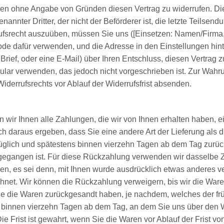
en ohne Angabe von Gründen diesen Vertrag zu widerrufen. Die 
nnter Dritter, der nicht der Beförderer ist, die letzte Teilsendu
fsrecht auszuüben, müssen Sie uns ([Einsetzen: Namen/Firma,
e dafür verwenden, und die Adresse in den Einstellungen hinter
 Brief, oder eine E-Mail) über Ihren Entschluss, diesen Vertrag 
lar verwenden, das jedoch nicht vorgeschrieben ist. Zur Wahrun
iderrufsrechts vor Ablauf der Widerrufsfrist absenden.
wir Ihnen alle Zahlungen, die wir von Ihnen erhalten haben, ein
h daraus ergeben, dass Sie eine andere Art der Lieferung als 
üglich und spätestens binnen vierzehn Tagen ab dem Tag zurüc
ngegangen ist. Für diese Rückzahlung verwenden wir dasselbe Z
en, es sei denn, mit Ihnen wurde ausdrücklich etwas anderes ve
net. Wir können die Rückzahlung verweigern, bis wir die Ware
e die Waren zurückgesandt haben, je nachdem, welches der früh
 binnen vierzehn Tagen ab dem Tag, an dem Sie uns über den Wi
 Frist ist gewahrt, wenn Sie die Waren vor Ablauf der Frist v