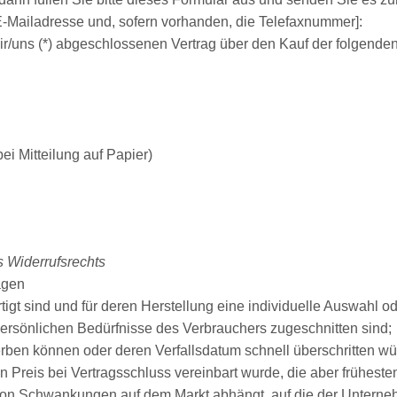
E-Mailadresse und, sofern vorhanden, die Telefaxnummer]:
 mir/uns (*) abgeschlossenen Vertrag über den Kauf der folgende
bei Mitteilung auf Papier)
s Widerrufsrechts
ägen
ertigt sind und für deren Herstellung eine individuelle Auswah
 persönlichen Bedürfnisse des Verbrauchers zugeschnitten sind;
erben können oder deren Verfallsdatum schnell überschritten wü
n Preis bei Vertragsschluss vereinbart wurde, die aber früheste
on Schwankungen auf dem Markt abhängt, auf die der Unterneh