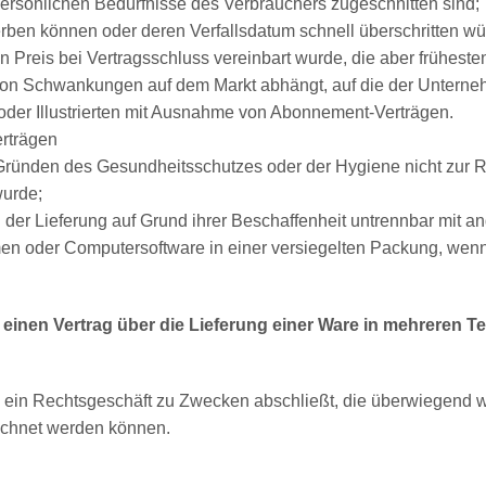
 persönlichen Bedürfnisse des Verbrauchers zugeschnitten sind;
erben können oder deren Verfallsdatum schnell überschritten wü
n Preis bei Vertragsschluss vereinbart wurde, die aber früheste
on Schwankungen auf dem Markt abhängt, auf die der Unterneh
n oder Illustrierten mit Ausnahme von Abonnement-Verträgen.
erträgen
s Gründen des Gesundheitsschutzes oder der Hygiene nicht zur 
wurde;
der Lieferung auf Grund ihrer Beschaffenheit untrennbar mit a
en oder Computersoftware in einer versiegelten Packung, wenn
 einen Vertrag über die Lieferung einer Ware in mehreren T
ie ein Rechtsgeschäft zu Zwecken abschließt, die überwiegend w
rechnet werden können.