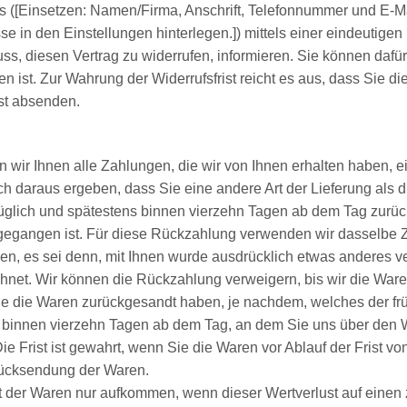
s ([Einsetzen: Namen/Firma, Anschrift, Telefonnummer und E-M
 in den Einstellungen hinterlegen.]) mittels einer eindeutigen 
luss, diesen Vertrag zu widerrufen, informieren. Sie können daf
 ist. Zur Wahrung der Widerrufsfrist reicht es aus, dass Sie d
ist absenden.
wir Ihnen alle Zahlungen, die wir von Ihnen erhalten haben, ein
h daraus ergeben, dass Sie eine andere Art der Lieferung als 
üglich und spätestens binnen vierzehn Tagen ab dem Tag zurüc
ngegangen ist. Für diese Rückzahlung verwenden wir dasselbe Z
en, es sei denn, mit Ihnen wurde ausdrücklich etwas anderes ve
net. Wir können die Rückzahlung verweigern, bis wir die Ware
e die Waren zurückgesandt haben, je nachdem, welches der früh
 binnen vierzehn Tagen ab dem Tag, an dem Sie uns über den Wi
 Frist ist gewahrt, wenn Sie die Waren vor Ablauf der Frist v
Rücksendung der Waren.
t der Waren nur aufkommen, wenn dieser Wertverlust auf einen 